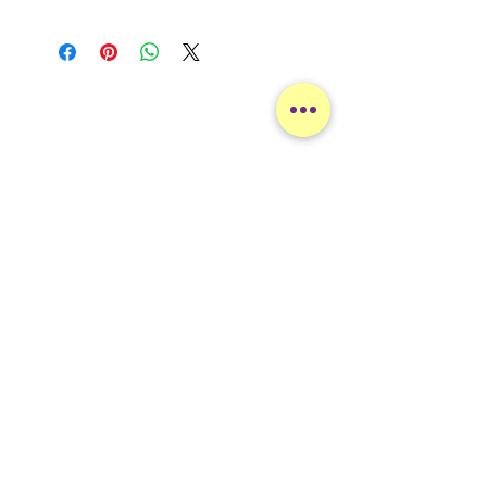
About
Home
The team
Participate
Services
Buying books
Publications
l'ESPOIR Laboratory
Laboratoire d'étude sur la schizophrénie et les
psychoses orientés vers l'intervention et le
rétablissement.